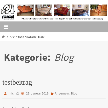
Zum
Inhalt
springen
Home
Archiv nach Kategorie "Blog"
Kategorie:
Blog
testbeitrag
,
micha2
29. Januar 2019
Allgemein
Blog