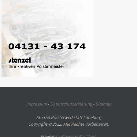
Impressum
•
Datenschutzerklärung
•
Sitemap
Stenzel Polsterwerkstatt Lüneburg
Copyright © 2022, Alle Rechte vorbehalten.
Powered by
Nirvana
&
WordPress.